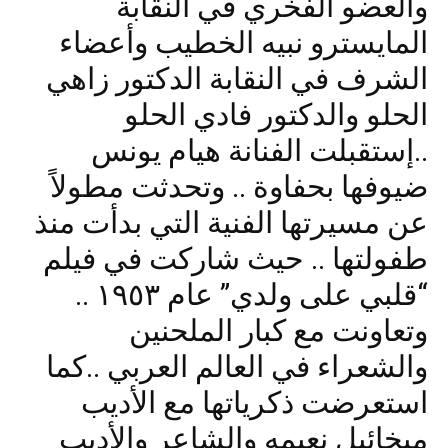
والعضو الفخري في النقابة
المايسترو نبيه الخطيب وأعضاء
الشرف في النقابة الدكتور زاهي
الحلو والدكتور فادي الحلو
..إستقبلت الفنانة هيام يونس
ضيوفها بحفاوة .. وتحدثت مطولاً
عن مسيرتها الفنية التي بدأت منذ
طفولتها .. حيث شاركت في فيلم
“قلبي على ولدي” عام ١٩٥٣ ..
وتعاونت مع كبار الملحنين
والشعراء في العالم العربي ..كما
استعرضت ذكرياتها مع الأديب
ميخائيل نعيمه والشاعر والأديب