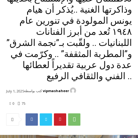
وذاكرتها الغنية ..يُذكر أن هيام
يونس المولودة في تنورين عام
١٩٤٨ تُعد من أبرز الفنانات
اللبنانيات .. ولقّبت بـ”نجمة الشرق”
و”المطربة المثقفة” .. وكرّمت في
عدة دول عربية تقديراً لعطائها
الفني والثقافي الرفيع ..
vipmashaheer
كتب بواسطة
July 1, 2025
0
75